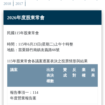
2018
2017
2026年度股東常會
民國115年股東常會
時間：115年6月23日(星期二)上午十時整
地點：苗栗縣竹南鎮友義路66號
115年股東常會各議案逐案表決之投票情形與結果
議案
出席
贊
反
棄
結
表決
成
對
權
果
權數
報告事項一：114
年度營業報告案